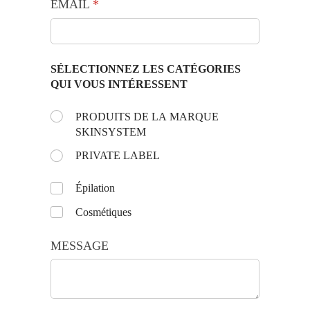
EMAIL
(requis)
*
SÉLECTIONNEZ LES CATÉGORIES
QUI VOUS INTÉRESSENT
Choose the day:
PRODUITS DE LA MARQUE
(requis)
*
SKINSYSTEM
PRIVATE LABEL
Untitled
Épilation
Cosmétiques
MESSAGE