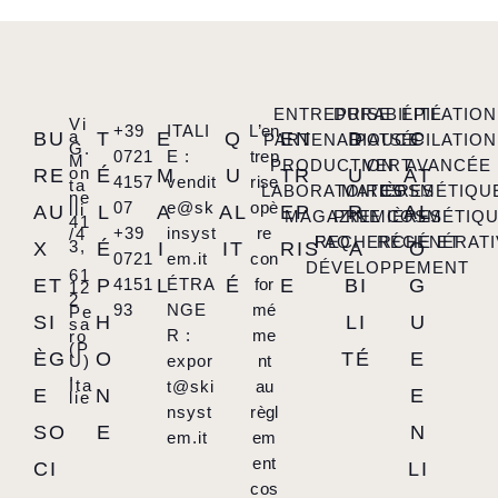
ENTREPRISE
DURABILITÉ
ÉPILATION
Vi
+39
ITALI
L’en
a
BU
T
E
Q
EN
D
C
PARTENARIATS
POUCE
ÉPILATION
G.
0721
E :
trep
M
PRODUCTION
VERT
AVANCÉE
on
RE
É
M
U
TR
U
AT
4157
vendit
rise
ta
LABORATOIRES
MATIÈRES
COSMÉTIQU
ne
07
e@sk
opè
lli
AU
L
A
AL
EP
R
AL
MAGAZINE
PREMIÈRES
COSMÉTIQ
41
+39
insyst
re
/4
FAQ
RECHERCHE ET
RÉGÉNÉRATI
3,
X
É
I
IT
RIS
A
O
0721
em.it
con
DÉVELOPPEMENT
61
ET
P
4151
L
ÉTRA
É
for
E
BI
G
12
2
93
NGE
mé
Pe
SI
H
LI
U
sa
R :
me
ro
(P
ÈG
O
TÉ
E
U)
expor
nt
,
Ita
t@ski
au
E
N
E
lie
nsyst
règl
SO
E
N
em.it
em
ent
CI
LI
cos