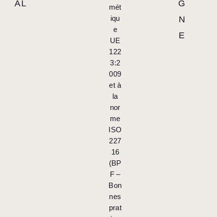
AL
G
mét
iqu
N
e
E
UE
122
3:2
009
et à
la
nor
me
ISO
227
16
(BP
F –
Bon
nes
prat