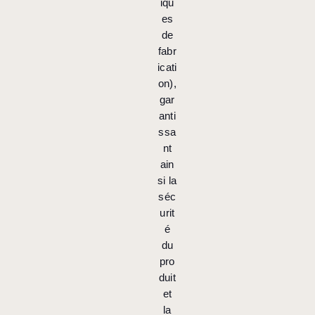
iqu
es
de
fabr
icati
on),
gar
anti
ssa
nt
ain
si la
séc
urit
é
du
pro
duit
et
la