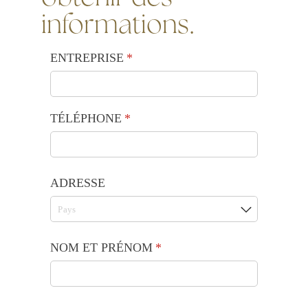
informations.
ENTREPRISE
(requis)
*
TÉLÉPHONE
(requis)
*
ADRESSE
NOM ET PRÉNOM
(requis)
*