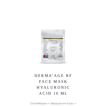
DERMA’AGE RF
FACE MASK
HYALURONIC
ACID 10 ML
Cosmétiques
•
Masques en tissu
•