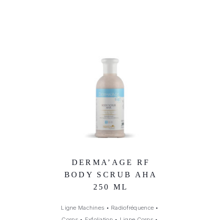
DERMA’AGE RF
BODY SCRUB AHA
250 ML
Ligne Machines
•
Radiofréquence
•
Corps
•
Exfoliation
•
Ligne Corps
•