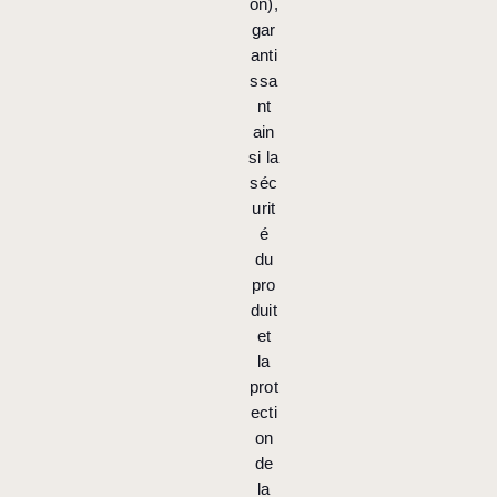
on),
gar
anti
ssa
nt
ain
si la
séc
urit
é
du
pro
duit
et
la
prot
ecti
on
de
la