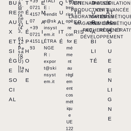
+39
ITALI
L’en
a
BU
T
E
Q
EN
D
C
PARTENARIATS
POUCE
ÉPILATION
G.
0721
E :
trep
M
PRODUCTION
VERT
AVANCÉE
on
RE
É
M
U
TR
U
AT
4157
vendit
rise
ta
LABORATOIRES
MATIÈRES
COSMÉTIQU
ne
07
e@sk
opè
lli
AU
L
A
AL
EP
R
AL
MAGAZINE
PREMIÈRES
COSMÉTIQ
41
+39
insyst
re
/4
FAQ
RECHERCHE ET
RÉGÉNÉRATI
3,
X
É
I
IT
RIS
A
O
0721
em.it
con
DÉVELOPPEMENT
61
ET
P
4151
L
ÉTRA
É
for
E
BI
G
12
2
93
NGE
mé
Pe
SI
H
LI
U
sa
R :
me
ro
(P
ÈG
O
TÉ
E
U)
expor
nt
,
Ita
t@ski
au
E
N
E
lie
nsyst
règl
SO
E
N
em.it
em
ent
CI
LI
cos
AL
G
mét
iqu
N
e
E
UE
122