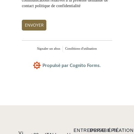
communications relatives à la présente demande de
contact politique de confidentialité
ENVOYER
Signaler un abus
Conditions d'utilisation
Propulsé par Cognito Forms.
ENTREPRISE
DURABILITÉ
ÉPILATION
Vi