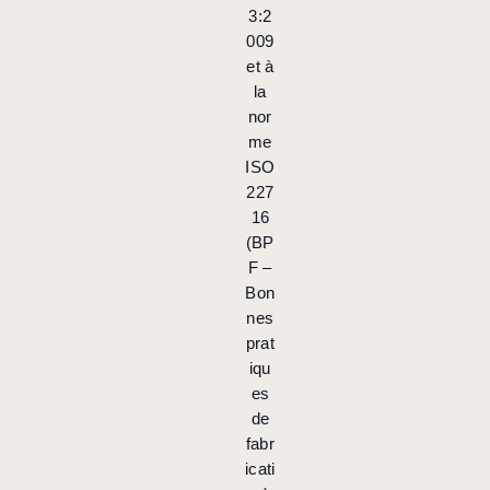
3:2
009
et à
la
nor
me
ISO
227
16
(BP
F –
Bon
nes
prat
iqu
es
de
fabr
icati