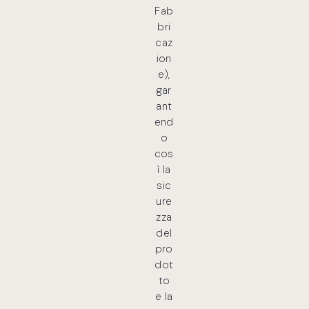
Fab
bri
caz
ion
e),
gar
ant
end
o
cos
ì la
sic
ure
zza
del
pro
dot
to
e la