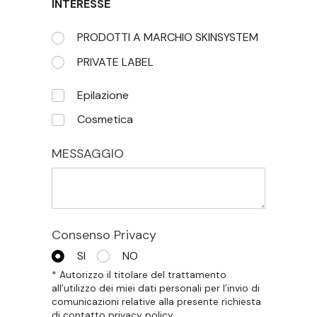
INTERESSE
Choose the day:
PRODOTTI A MARCHIO SKINSYSTEM
(required)
*
PRIVATE LABEL
Untitled
Epilazione
Cosmetica
MESSAGGIO
Consenso Privacy
SI
NO
* Autorizzo il titolare del trattamento
all’utilizzo dei miei dati personali per l’invio di
comunicazioni relative alla presente richiesta
di contatto privacy policy