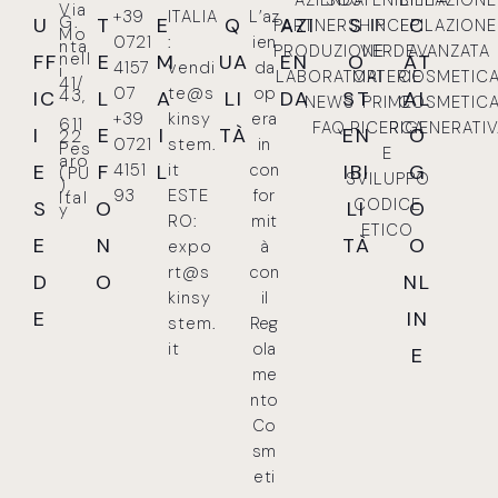
Via
+39
ITALIA
L’az
G.
U
T
E
Q
AZI
S
C
PARTNERSHIP
INCI
EPILAZIONE
Mo
0721
:
ien
nta
PRODUZIONE
VERDE
AVANZATA
nell
FF
E
M
UA
EN
O
AT
4157
vendi
da
i
LABORATORI
MATERIE
COSMETIC
41/
07
te@s
op
43,
IC
L
A
LI
DA
ST
AL
NEWS
PRIME
COSMETIC
+39
kinsy
era
611
FAQ
RICERCA
RIGENERATI
I
E
I
TÀ
EN
O
22
0721
stem.
in
Pes
E
aro
E
F
4151
L
it
con
IBI
G
(PU
SVILUPPO
),
93
ESTE
for
Ital
CODICE
S
O
LI
O
y
RO:
mit
ETICO
E
N
TÀ
O
expo
à
rt@s
con
D
O
NL
kinsy
il
E
IN
stem.
Reg
it
ola
E
me
nto
Co
sm
eti