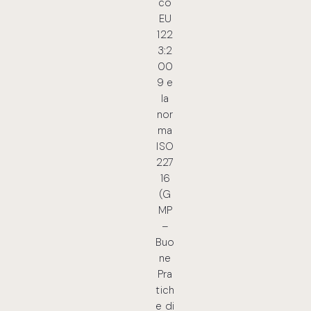
co
EU
122
3:2
00
9 e
la
nor
ma
ISO
227
16
(G
MP
–
Buo
ne
Pra
tich
e di