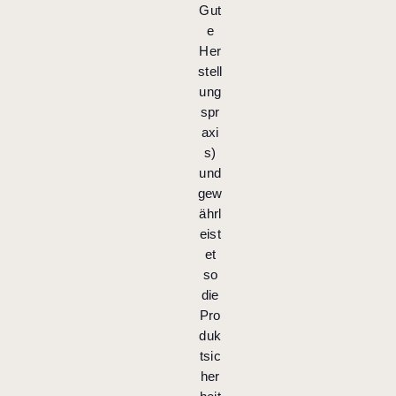
Gut
e
Her
stell
ung
spr
axi
s)
und
gew
ährl
eist
et
so
die
Pro
duk
tsic
her