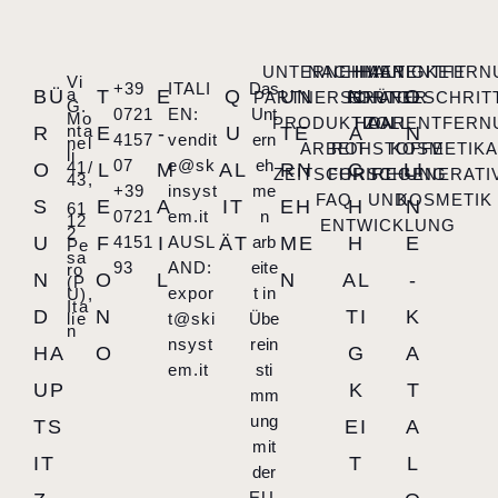
UNTERNEHMEN
NACHHALTIGKEIT
HAARENTFERN
Vi
+39
ITALI
Das
a
BÜ
T
E
Q
UN
N
O
PARTNERSCHAFT
FORTGESCHRIT
GRÜNER
G.
0721
EN:
Unt
Mo
PRODUKTION
HAARENTFERN
ZOLL
nta
R
E
-
U
TE
A
N
4157
vendit
ern
nel
ARBEIT
ROHSTOFFE
KOSMETIK
li
07
e@sk
eh
41/
O
L
M
AL
RN
C
LI
ZEITSCHRIFT
FORSCHUNG
REGENERATI
43,
+39
insyst
me
FAQ
UND
KOSMETIK
S
E
A
IT
EH
H
N
61
0721
em.it
n
12
ENTWICKLUNG
2
U
F
4151
I
AUSL
ÄT
arb
ME
H
E
Pe
sa
93
AND:
eite
ro
N
O
L
N
AL
-
(P
expor
t in
U),
Ita
D
N
TI
K
lie
t@ski
Übe
n
nsyst
rein
HA
O
G
A
em.it
sti
UP
K
T
mm
ung
TS
EI
A
mit
IT
T
L
der
EU-