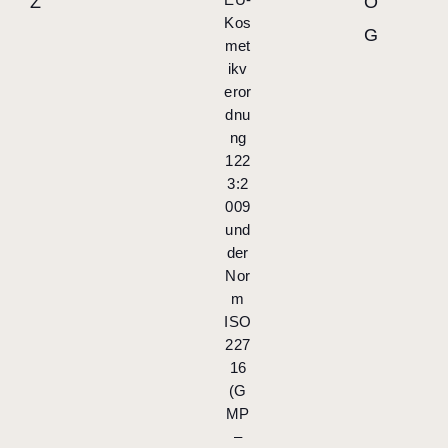
Z
O
Kos
G
met
ikv
eror
dnu
ng
122
3:2
009
und
der
Nor
m
ISO
227
16
(G
MP
–