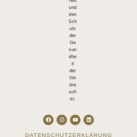
heit
und
den
Sch
utz
der
Ge
sun
dhe
it
der
Ver
bra
uch
er.
DATENSCHUTZERKLÄRUNG