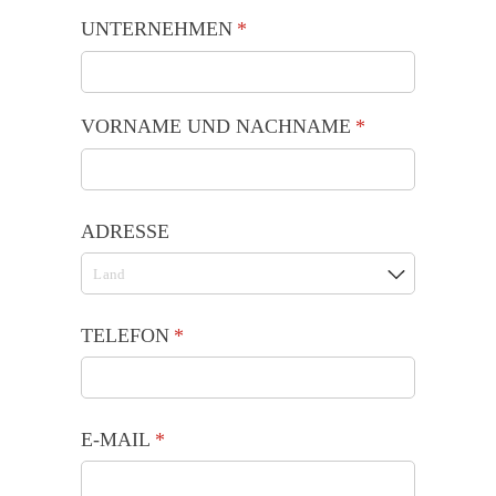
UNTERNEHMEN
(is vereist)
*
VORNAME UND NACHNAME
(is vereist)
*
ADRESSE
TELEFON
(is vereist)
*
E-MAIL
(is vereist)
*