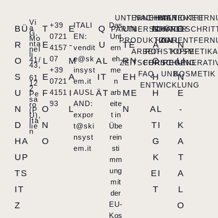
UNTERNEHMEN
NACHHALTIGKEIT
HAARENTFERN
Vi
+39
ITALI
Das
a
BÜ
T
E
Q
UN
N
O
PARTNERSCHAFT
FORTGESCHRIT
GRÜNER
G.
0721
EN:
Unt
Mo
PRODUKTION
HAARENTFERN
ZOLL
nta
R
E
-
U
TE
A
N
4157
vendit
ern
nel
ARBEIT
ROHSTOFFE
KOSMETIK
li
07
e@sk
eh
41/
O
L
M
AL
RN
C
LI
ZEITSCHRIFT
FORSCHUNG
REGENERATI
43,
+39
insyst
me
FAQ
UND
KOSMETIK
S
E
A
IT
EH
H
N
61
0721
em.it
n
12
ENTWICKLUNG
2
U
F
4151
I
AUSL
ÄT
arb
ME
H
E
Pe
sa
93
AND:
eite
ro
N
O
L
N
AL
-
(P
expor
t in
U),
Ita
D
N
TI
K
lie
t@ski
Übe
n
nsyst
rein
HA
O
G
A
em.it
sti
UP
K
T
mm
ung
TS
EI
A
mit
IT
T
L
der
EU-
Z
O
Kos