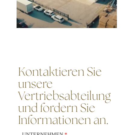
Kontaktieren Sie
unsere
Vertriebsabteilung
und fordern Sie
Informationen an.
UNTERNEHMEN
(is vereist)
*