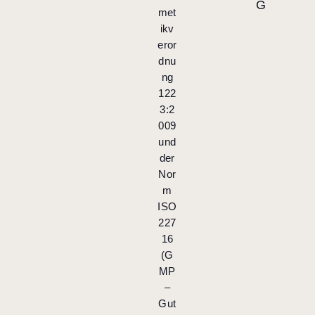
G
met
ikv
eror
dnu
ng
122
3:2
009
und
der
Nor
m
ISO
227
16
(G
MP
–
Gut