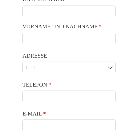
VORNAME UND NACHNAME
(is vereist)
*
ADRESSE
TELEFON
(is vereist)
*
E-MAIL
(is vereist)
*