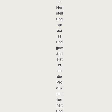
e
Her
stell
ung
spr
axi
s)
und
gew
ährl
eist
et
so
die
Pro
duk
tsic
her
heit
und