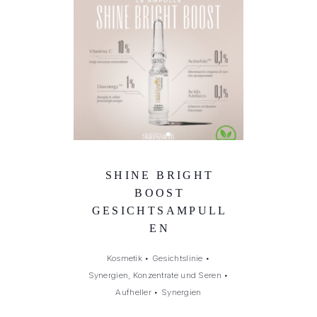
SHINE BRIGHT
BOOST
GESICHTSAMPULL
EN
Kosmetik
•
Gesichtslinie
•
Synergien, Konzentrate und Seren
•
Aufheller
•
Synergien