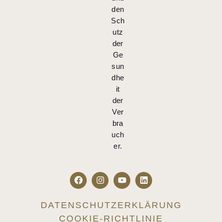
den
Sch
utz
der
Ge
sun
dhe
it
der
Ver
bra
uch
er.
DATENSCHUTZERKLÄRUNG
COOKIE-RICHTLINIE