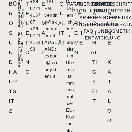
+39
ITALI
Das
a
BÜ
T
E
Q
UN
N
O
PARTNERSCHAFT
FORTGESCHRIT
GRÜNER
G.
0721
EN:
Unt
Mo
PRODUKTION
HAARENTFERN
ZOLL
nta
R
E
-
U
TE
A
N
4157
vendit
ern
nel
ARBEIT
ROHSTOFFE
KOSMETIK
li
07
e@sk
eh
41/
O
L
M
AL
RN
C
LI
ZEITSCHRIFT
FORSCHUNG
REGENERATI
43,
+39
insyst
me
FAQ
UND
KOSMETIK
S
E
A
IT
EH
H
N
61
0721
em.it
n
12
ENTWICKLUNG
2
U
F
4151
I
AUSL
ÄT
arb
ME
H
E
Pe
sa
93
AND:
eite
ro
N
O
L
N
AL
-
(P
expor
t in
U),
Ita
D
N
TI
K
lie
t@ski
Übe
n
nsyst
rein
HA
O
G
A
em.it
sti
UP
K
T
mm
ung
TS
EI
A
mit
IT
T
L
der
EU-
Z
O
Kos
G
met
ikv