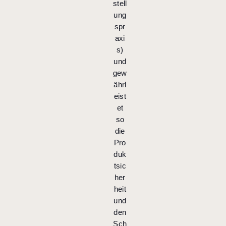
stell
ung
spr
axi
s)
und
gew
ährl
eist
et
so
die
Pro
duk
tsic
her
heit
und
den
Sch