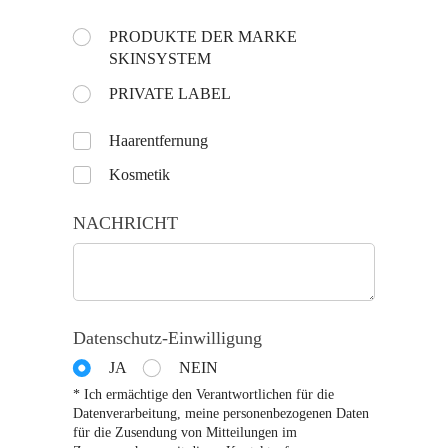
Choose the day:
PRODUKTE DER MARKE
(is vereist)
*
SKINSYSTEM
PRIVATE LABEL
Untitled
Haarentfernung
Kosmetik
NACHRICHT
Datenschutz-Einwilligung
JA
NEIN
* Ich ermächtige den Verantwortlichen für die
Datenverarbeitung, meine personenbezogenen Daten
für die Zusendung von Mitteilungen im