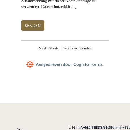
Zusammenhang mit dieser Kontaktanfrage zu
verwenden. Datenschutzerklärung
SENDEN
Meld misbruik
Servicevoorwaarden
Aangedreven door Cognito Forms.
UNTERNEHMEN
NACHHALTIGKEIT
HAARENTFERN
Vi