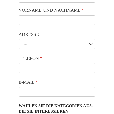
VORNAME UND NACHNAME
(is vereist)
*
ADRESSE
TELEFON
(is vereist)
*
E-MAIL
(is vereist)
*
WÄHLEN SIE DIE KATEGORIEN AUS,
DIE SIE INTERESSIEREN