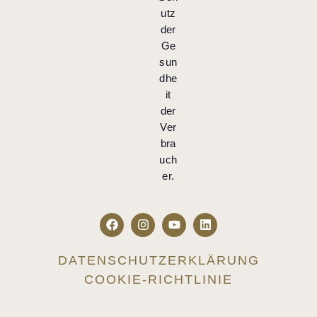
utz
der
Ge
sun
dhe
it
der
Ver
bra
uch
er.
DATENSCHUTZERKLÄRUNG
COOKIE-RICHTLINIE