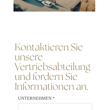
Kontaktieren Sie
unsere
Vertriebsabteilung
und fordern Sie
Informationen an.
UNTERNEHMEN
(is vereist)
*