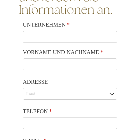
Informationen an.
UNTERNEHMEN
(is vereist)
*
VORNAME UND NACHNAME
(is vereist)
*
ADRESSE
TELEFON
(is vereist)
*