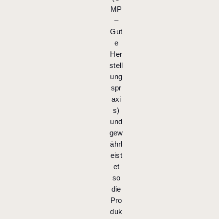
MP
–
Gut
e
Her
stell
ung
spr
axi
s)
und
gew
ährl
eist
et
so
die
Pro
duk