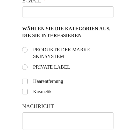
E-MAIL
(is vereist)
*
WÄHLEN SIE DIE KATEGORIEN AUS,
DIE SIE INTERESSIEREN
Choose the day:
PRODUKTE DER MARKE
(is vereist)
*
SKINSYSTEM
PRIVATE LABEL
Untitled
Haarentfernung
Kosmetik
NACHRICHT