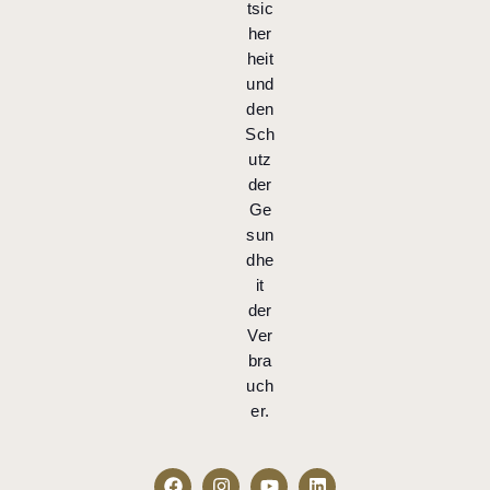
tsic
her
heit
und
den
Sch
utz
der
Ge
sun
dhe
it
der
Ver
bra
uch
er.