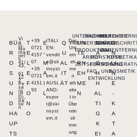
UNTERNEHMEN
NACHHALTIGKEIT
HAARENTFERN
Vi
+39
ITALI
Das
a
BÜ
T
E
Q
UN
N
O
PARTNERSCHAFT
FORTGESCHRIT
GRÜNER
G.
0721
EN:
Unt
Mo
PRODUKTION
HAARENTFERN
ZOLL
nta
R
E
-
U
TE
A
N
4157
vendit
ern
nel
ARBEIT
ROHSTOFFE
KOSMETIK
li
07
e@sk
eh
41/
O
L
M
AL
RN
C
LI
ZEITSCHRIFT
FORSCHUNG
REGENERATI
43,
+39
insyst
me
FAQ
UND
KOSMETIK
S
E
A
IT
EH
H
N
61
0721
em.it
n
12
ENTWICKLUNG
2
U
F
4151
I
AUSL
ÄT
arb
ME
H
E
Pe
sa
93
AND:
eite
ro
N
O
L
N
AL
-
(P
expor
t in
U),
Ita
D
N
TI
K
lie
t@ski
Übe
n
nsyst
rein
HA
O
G
A
em.it
sti
UP
K
T
mm
ung
TS
EI
A