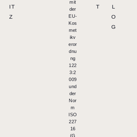
mit
IT
T
L
der
EU-
Z
O
Kos
G
met
ikv
eror
dnu
ng
122
3:2
009
und
der
Nor
m
ISO
227
16
(G