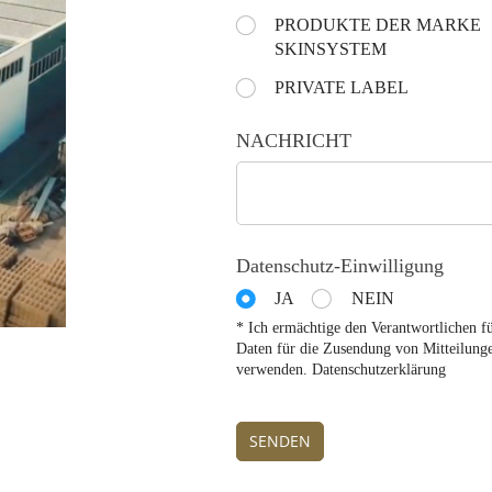
Choose the day:
PRODUKTE DER MARKE
(is vereist)
*
SKINSYSTEM
PRIVATE LABEL
NACHRICHT
Datenschutz-Einwilligung
JA
NEIN
* Ich ermächtige den Verantwortlichen f
Daten für die Zusendung von Mitteilung
verwenden. Datenschutzerklärung
SENDEN