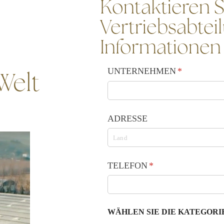
Kontaktieren S
Vertriebsabtei
Informationen 
UNTERNEHMEN
(is vereist)
*
Welt
ADRESSE
TELEFON
(is vereist)
*
WÄHLEN SIE DIE KATEGORIE