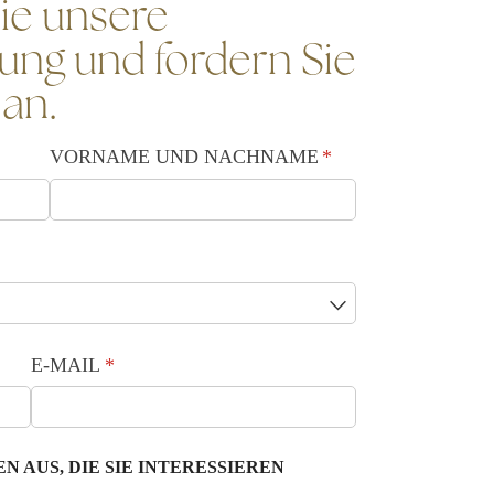
ie unsere
lung und fordern Sie
an.
VORNAME UND NACHNAME
(is vereist)
*
E-MAIL
(is vereist)
*
N AUS, DIE SIE INTERESSIEREN