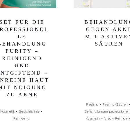
SET FÜR DIE
BEHANDLUN
ROFESSIONEL
GEGEN AKN
LE
MIT AKTIVE
BEHANDLUNG
SÄUREN
PURITY –
REINIGEND
UND
ENTGIFTEND –
NREINE HAUT
MIT NEIGUNG
ZU AKNE
Peeling
•
Peeling-Säuren
Kosmetik
•
Gesichtslinie
•
Behandlungen professionell
Reinigend
Kosmetik
•
Viso
•
Reinigen