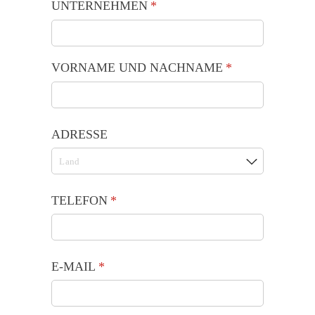
UNTERNEHMEN
(is vereist)
*
VORNAME UND NACHNAME
(is vereist)
*
ADRESSE
TELEFON
(is vereist)
*
E-MAIL
(is vereist)
*