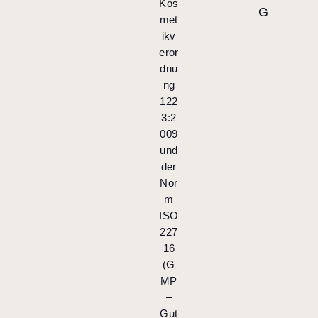
Kos
G
met
ikv
eror
dnu
ng
122
3:2
009
und
der
Nor
m
ISO
227
16
(G
MP
–
Gut