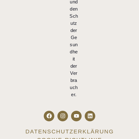
und
den
Sch
utz
der
Ge
sun
dhe
it
der
Ver
bra
uch
er.
DATENSCHUTZERKLÄRUNG