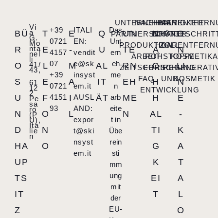
UNTERNEHMEN
NACHHALTIGKEIT
HAARENTFERN
Vi
+39
ITALI
Das
a
BÜ
T
E
Q
UN
N
O
PARTNERSCHAFT
FORTGESCHRIT
GRÜNER
G.
0721
EN:
Unt
Mo
PRODUKTION
HAARENTFERN
ZOLL
nta
R
E
-
U
TE
A
N
4157
vendit
ern
nel
ARBEIT
ROHSTOFFE
KOSMETIK
li
07
e@sk
eh
41/
O
L
M
AL
RN
C
LI
ZEITSCHRIFT
FORSCHUNG
REGENERATI
43,
+39
insyst
me
FAQ
UND
KOSMETIK
S
E
A
IT
EH
H
N
61
0721
em.it
n
12
ENTWICKLUNG
2
U
F
4151
I
AUSL
ÄT
arb
ME
H
E
Pe
sa
93
AND:
eite
ro
N
O
L
N
AL
-
(P
expor
t in
U),
Ita
D
N
TI
K
lie
t@ski
Übe
n
nsyst
rein
HA
O
G
A
em.it
sti
UP
K
T
mm
ung
TS
EI
A
mit
IT
T
L
der
EU-
Z
O