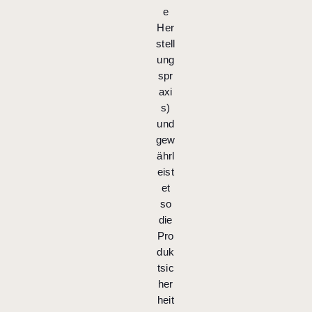
e
Her
stell
ung
spr
axi
s)
und
gew
ährl
eist
et
so
die
Pro
duk
tsic
her
heit