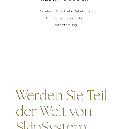
Zubehör
•
Spachtel
•
Zubehör
•
Fettlöslich
•
Spachtel
•
Haarentfernung
Werden Sie Teil
der Welt von
SkinSystem.