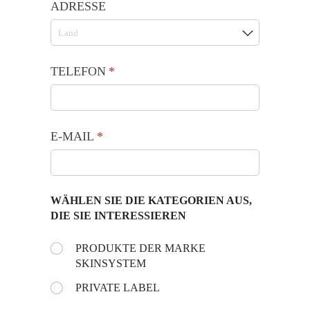
ADRESSE
TELEFON
(is vereist)
*
E-MAIL
(is vereist)
*
WÄHLEN SIE DIE KATEGORIEN AUS,
DIE SIE INTERESSIEREN
Choose the day:
PRODUKTE DER MARKE
(is vereist)
*
SKINSYSTEM
PRIVATE LABEL