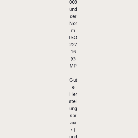
009
und
der
Nor
m
ISO
227
16
(G
MP
–
Gut
e
Her
stell
ung
spr
axi
s)
und