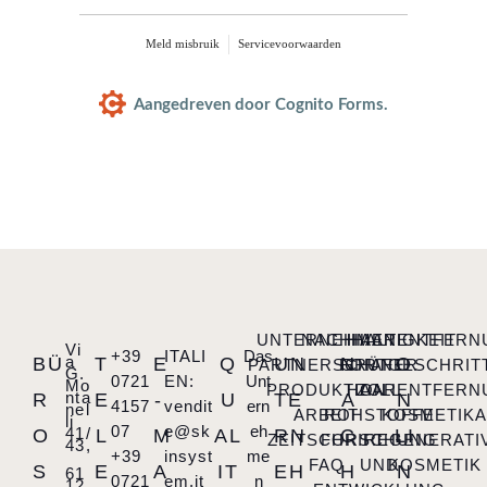
Meld misbruik
Servicevoorwaarden
Aangedreven door Cognito Forms.
UNTERNEHMEN
NACHHALTIGKEIT
HAARENTFERN
Vi
+39
ITALI
Das
a
BÜ
T
E
Q
UN
N
O
PARTNERSCHAFT
FORTGESCHRIT
GRÜNER
G.
0721
EN:
Unt
Mo
PRODUKTION
HAARENTFERN
ZOLL
nta
R
E
-
U
TE
A
N
4157
vendit
ern
nel
ARBEIT
ROHSTOFFE
KOSMETIK
li
07
e@sk
eh
41/
O
L
M
AL
RN
C
LI
ZEITSCHRIFT
FORSCHUNG
REGENERATI
43,
+39
insyst
me
FAQ
UND
KOSMETIK
S
E
A
IT
EH
H
N
61
0721
em.it
n
12