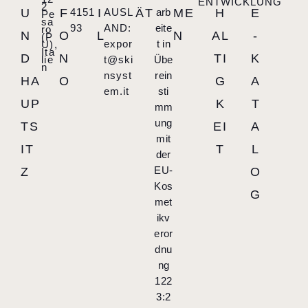
ENTWICKLUNG
2
U
F
4151
I
AUSL
ÄT
arb
ME
H
E
Pe
sa
93
AND:
eite
ro
N
O
L
N
AL
-
(P
expor
t in
U),
Ita
D
N
TI
K
lie
t@ski
Übe
n
nsyst
rein
HA
O
G
A
em.it
sti
UP
K
T
mm
ung
TS
EI
A
mit
IT
T
L
der
EU-
Z
O
Kos
G
met
ikv
eror
dnu
ng
122
3:2