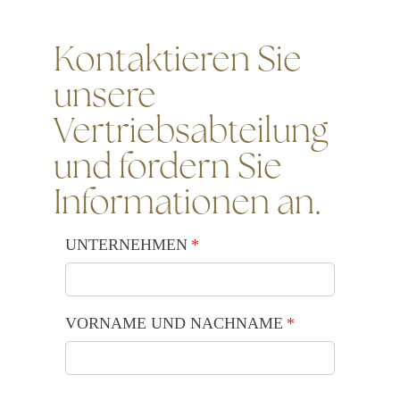
Kontaktieren Sie
unsere
Vertriebsabteilung
und fordern Sie
Informationen an.
UNTERNEHMEN
(is vereist)
*
VORNAME UND NACHNAME
(is vereist)
*