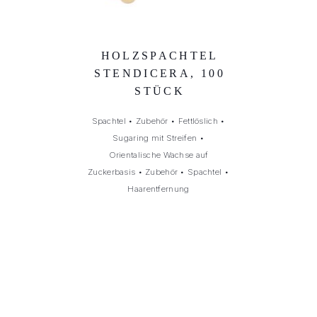
HOLZSPACHTEL
STENDICERA, 100
STÜCK
Spachtel
•
Zubehör
•
Fettlöslich
•
Sugaring mit Streifen
•
Orientalische Wachse auf
Zuckerbasis
•
Zubehör
•
Spachtel
•
Haarentfernung