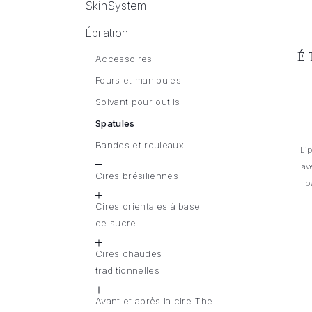
SkinSystem
Épilation
É
Accessoires
Fours et manipules
Solvant pour outils
Spatules
Bandes et rouleaux
Li
av
Cires brésiliennes
b
Cires orientales à base
de sucre
Cires chaudes
traditionnelles
Avant et après la cire The