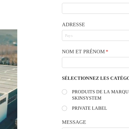
ADRESSE
NOM ET PRÉNOM
(requis)
*
SÉLECTIONNEZ LES CATÉGO
Choose the day:
PRODUITS DE LA MARQU
(requis)
*
SKINSYSTEM
PRIVATE LABEL
MESSAGE