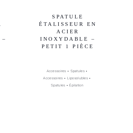
SPATULE
A
ÉTALISSEUR EN
ACIER
 –
INOXYDABLE –
PETIT 1 PIÈCE
Accessoires
•
Spatules
•
Accessoires
•
Liposolubles
•
Spatules
•
Épilation