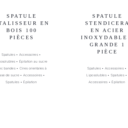
SPATULE
SPATULE
TALISSEUR EN
STENDICER
BOIS 100
EN ACIER
PIÈCES
INOXYDABLE
GRANDE 1
PIÈCE
Spatules
•
Accessoires
•
posolubles
•
Épilation au sucre
ec bandes
•
Cires orientales à
Spatules
•
Accessoires
•
ase de sucre
•
Accessoires
•
Liposolubles
•
Spatules
•
Spatules
•
Épilation
Accessoires
•
Épilation