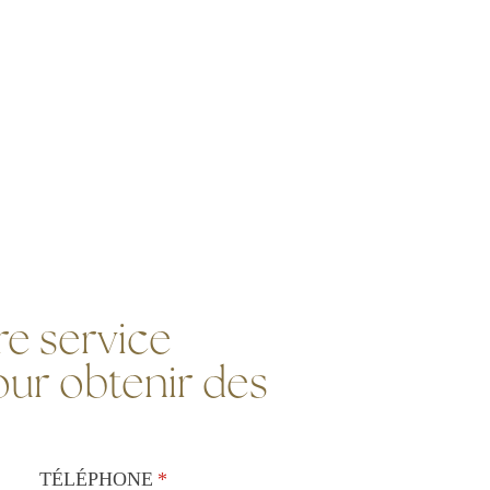
e service
ur obtenir des
TÉLÉPHONE
(requis)
*