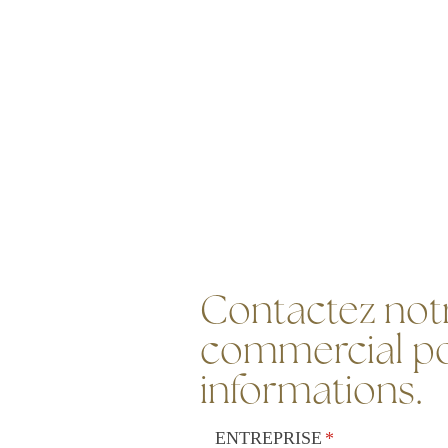
Contactez notr
commercial po
informations.
ENTREPRISE
(requis)
*