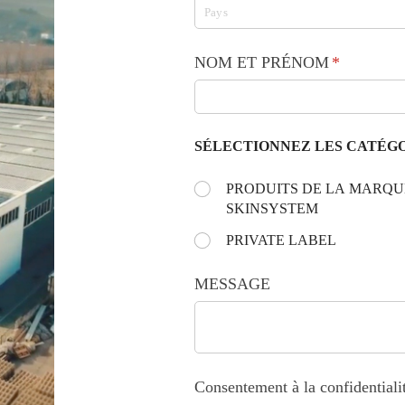
NOM ET PRÉNOM
(requis)
*
SÉLECTIONNEZ LES CATÉGO
Choose the day:
PRODUITS DE LA MARQU
(requis)
*
SKINSYSTEM
PRIVATE LABEL
MESSAGE
Consentement à la confidentiali