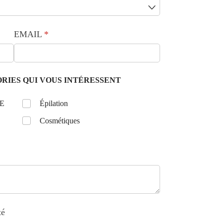
EMAIL
(requis)
*
RIES QUI VOUS INTÉRESSENT
E
Untitled
Épilation
Cosmétiques
té