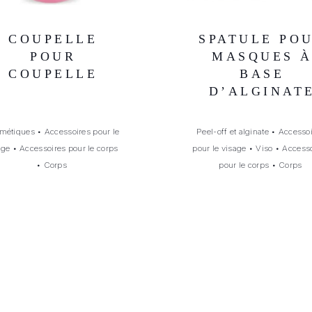
COUPELLE
SPATULE PO
POUR
MASQUES 
COUPELLE
BASE
D’ALGINAT
métiques
•
Accessoires pour le
Peel-off et alginate
•
Accessoi
age
•
Accessoires pour le corps
pour le visage
•
Viso
•
Accesso
•
Corps
pour le corps
•
Corps