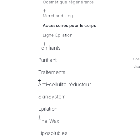
Cosmétique régénérante
Merchandising
Accessoires pour le corps
Ligne Épilation
Tonifiants
Purifiant
Cos
vis
Traitements
Anti-cellulite réducteur
SkinSystem
Épilation
The Wax
Liposolubles