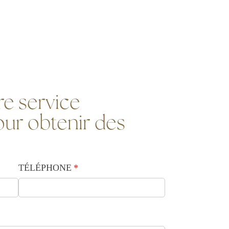
e service
ur obtenir des
TÉLÉPHONE
(requis)
*