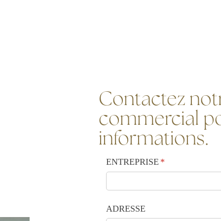
Contactez notr
commercial po
informations.
ENTREPRISE
(requis)
*
ADRESSE