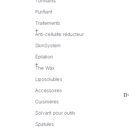
Tonifiants
Purifiant
Traitements
Anti-cellulite réducteur
SkinSystem
Épilation
The Wax
Liposolubles
Accessoires
D
Cuisinières
Solvant pour outils
Spatules