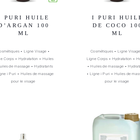
I PURI HUILE
I PURI HUIL
D’ARGAN 100
DE COCO 10
ML
ML
osmétiques
•
Ligne Visage
•
Cosmétiques
•
Ligne Visag
ne Corps
•
Hydratation
•
Huiles
Ligne Corps
•
Hydratation
•
Hu
uiles de massage
•
Hydratants
•
Huiles de massage
•
Hydrat
gne i Puri
•
Huiles de massage
•
Ligne i Puri
•
Huiles de mas
pour le visage
pour le visage