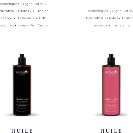
osmétiques
•
Ligne Corps
•
dratation
•
Huiles
•
Huiles de
Cosmétiques
•
Ligne Corps
assage
•
Hydratants
•
Anti-
Hydratation
•
Huiles
•
Huiles
rgetures
•
Linea i Puri Corpo
massage
•
Hydratants
HUILE
HUILE