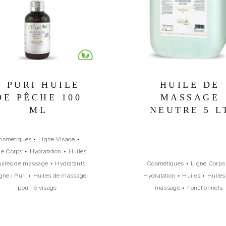
I PURI HUILE
HUILE DE
DE PÊCHE 100
MASSAGE
ML
NEUTRE 5 L
osmétiques
•
Ligne Visage
•
ne Corps
•
Hydratation
•
Huiles
uiles de massage
•
Hydratants
Cosmétiques
•
Ligne Corps
gne i Puri
•
Huiles de massage
Hydratation
•
Huiles
•
Huiles
pour le visage
massage
•
Fonctionnels