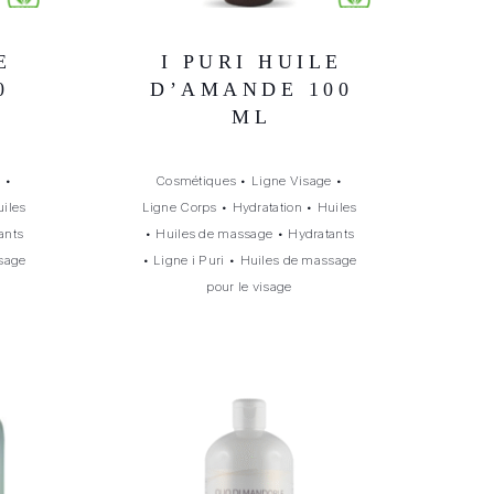
E
I PURI HUILE
0
D’AMANDE 100
ML
e
•
Cosmétiques
•
Ligne Visage
•
iles
Ligne Corps
•
Hydratation
•
Huiles
ants
•
Huiles de massage
•
Hydratants
sage
•
Ligne i Puri
•
Huiles de massage
pour le visage