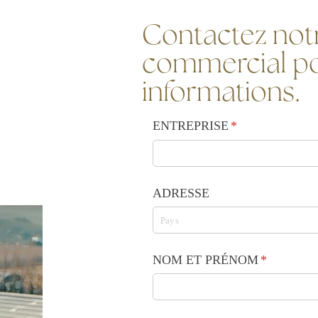
Contactez notr
commercial po
informations.
ENTREPRISE
(requis)
*
ADRESSE
NOM ET PRÉNOM
(requis)
*