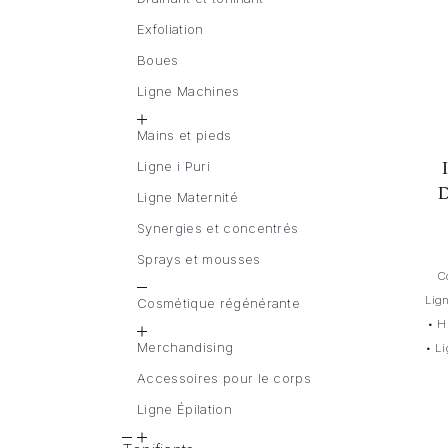
Exfoliation
Boues
Ligne Machines
Mains et pieds
Ligne i Puri
Ligne Maternité
Synergies et concentrés
Sprays et mousses
C
Lig
Cosmétique régénérante
•
H
Merchandising
•
Li
Accessoires pour le corps
Ligne Épilation