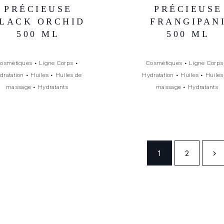
PRÉCIEUSE
PRÉCIEUSE
LACK ORCHID
FRANGIPAN
500 ML
500 ML
osmétiques
•
Ligne Corps
•
Cosmétiques
•
Ligne Corps
dratation
•
Huiles
•
Huiles de
Hydratation
•
Huiles
•
Huiles
massage
•
Hydratants
massage
•
Hydratants
1
2