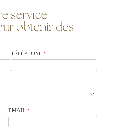
e service
ur obtenir des
TÉLÉPHONE
(requis)
*
EMAIL
(requis)
*