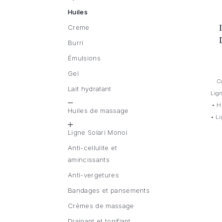
Huiles
Creme
Burri
Émulsions
Gel
C
Lait hydratant
Lig
•
H
Huiles de massage
•
Li
Ligne Solari Monoi
Anti-cellulite et
amincissants
Anti-vergetures
Bandages et pansements
Crèmes de massage
Drainant et tonifiant