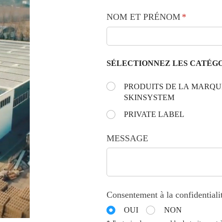
NOM ET PRÉNOM
(requis)
*
SÉLECTIONNEZ LES CATÉGO
Choose the day:
PRODUITS DE LA MARQU
(requis)
*
SKINSYSTEM
PRIVATE LABEL
MESSAGE
Consentement à la confidentiali
OUI
NON