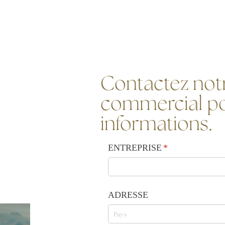
Contactez notr
commercial po
informations.
ENTREPRISE
(requis)
*
ADRESSE