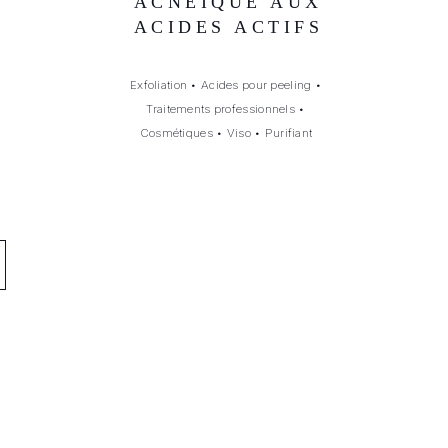
V
ACNÉIQUE AUX
ACIDES ACTIFS
Exfoliation
•
Acides pour peeling
•
Traitements professionnels
•
Cosmétiques
•
Viso
•
Purifiant