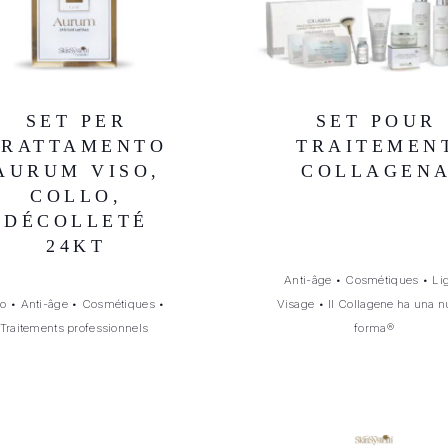
SET PER
SET POUR
TRATTAMENTO
TRAITEMEN
AURUM VISO,
COLLAGEN
COLLO,
DÉCOLLETÉ
24KT
Anti-âge
•
Cosmétiques
•
Li
so
•
Anti-âge
•
Cosmétiques
•
Visage
•
Il Collagene ha una 
Traitements professionnels
forma®