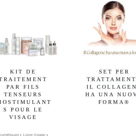
KIT DE
SET PER
TRAITEMENT
TRATTAMEN
PAR FILS
IL COLLAGE
TENSEURS
HA UNA NUO
IOSTIMULANT
FORMA®
S POUR LE
VISAGE
osmétiques
•
Ligne Visage
•