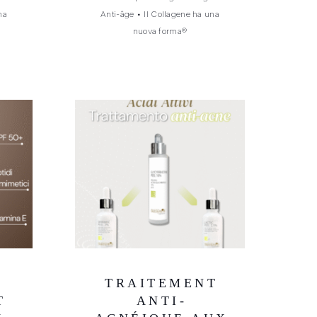
na
Anti-âge
•
Il Collagene ha una
nuova forma®
TRAITEMENT
T
ANTI-