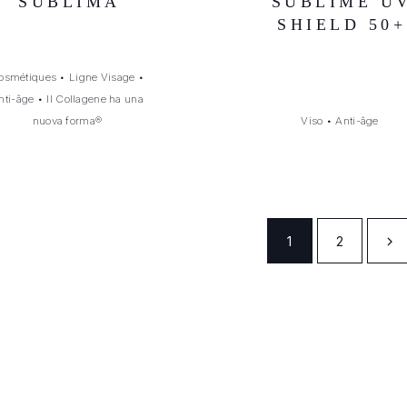
SUBLIMA
SUBLIME U
SHIELD 50+
osmétiques
•
Ligne Visage
•
nti-âge
•
Il Collagene ha una
nuova forma®
Viso
•
Anti-âge
1
2