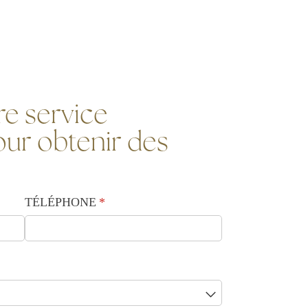
e service
ur obtenir des
TÉLÉPHONE
(requis)
*