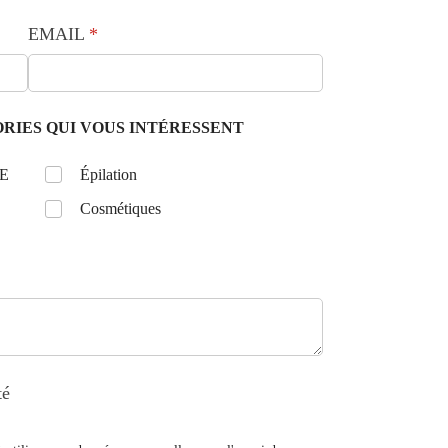
EMAIL
(requis)
*
RIES QUI VOUS INTÉRESSENT
E
Untitled
Épilation
Cosmétiques
té