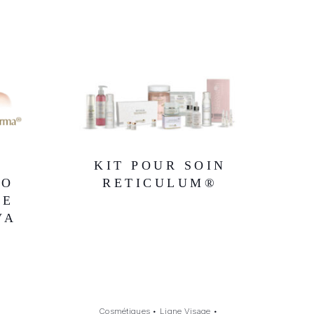
KIT POUR SOIN
TO
RETICULUM®
NE
VA
Cosmétiques
•
Ligne Visage
•