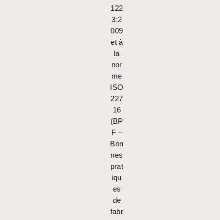
122
3:2
009
et à
la
nor
me
ISO
227
16
(BP
F –
Bon
nes
prat
iqu
es
de
fabr