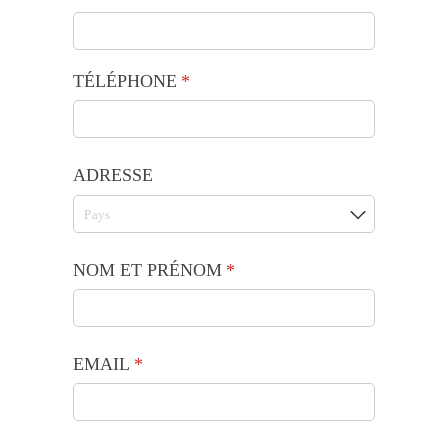
TÉLÉPHONE
(requis)
*
ADRESSE
NOM ET PRÉNOM
(requis)
*
EMAIL
(requis)
*