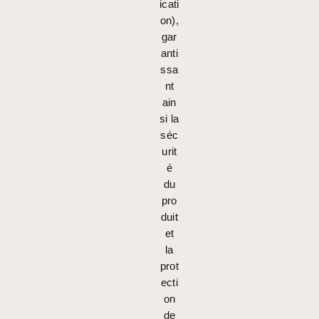
icati
on),
gar
anti
ssa
nt
ain
si la
séc
urit
é
du
pro
duit
et
la
prot
ecti
on
de