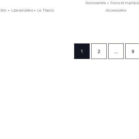
Accessoires
•
Fours et manipu
ation
•
Liposolubles
•
Le Titanio
Accessoires
1
2
…
9