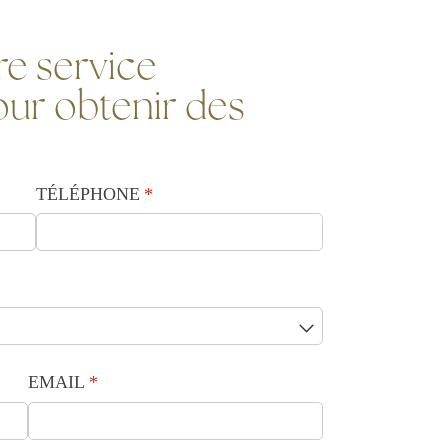
e service
ur obtenir des
TÉLÉPHONE
(requis)
*
EMAIL
(requis)
*