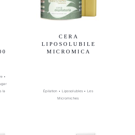
CERA
LIPOSOLUBILE
00
MICROMICA
re
•
ugar
s la
Épilation
•
Liposolubles
•
Les
Micromiches