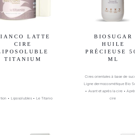
IANCO LATTE
BIOSUGAR
CIRE
HUILE
LIPOSOLUBLE
PRÉCIEUSE 5
TITANIUM
ML
Cires orientales à base de suc
Ligne dermocosmétique Bio S
•
Avant et après la cire
•
Aprè
ation
•
Liposolubles
•
Le Titanio
cire