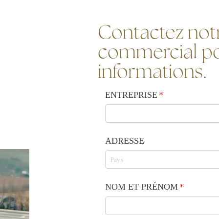
Contactez notr
commercial po
informations.
ENTREPRISE
(requis)
*
ADRESSE
NOM ET PRÉNOM
(requis)
*