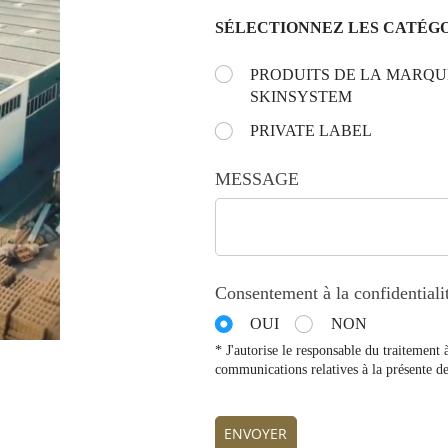
SÉLECTIONNEZ LES CATÉGO
Choose the day:
PRODUITS DE LA MARQU
(requis)
*
SKINSYSTEM
PRIVATE LABEL
MESSAGE
Consentement à la confidentiali
OUI
NON
* J'autorise le responsable du traitement 
communications relatives à la présente de
ENVOYER