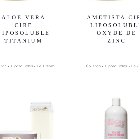
ALOE VERA
AMETISTA CI
CIRE
LIPOSOLUBL
LIPOSOLUBLE
OXYDE DE
TITANIUM
ZINC
ation
•
Liposolubles
•
Le Titanio
Épilation
•
Liposolubles
•
Le Z