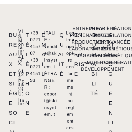
ENTREPRISE
DURABILITÉ
ÉPILATION
Vi
+39
ITALI
L’en
a
BU
T
E
Q
EN
D
C
PARTENARIATS
POUCE
ÉPILATION
G.
0721
E :
trep
M
PRODUCTION
VERT
AVANCÉE
on
RE
É
M
U
TR
U
AT
4157
vendit
rise
ta
LABORATOIRES
MATIÈRES
COSMÉTIQU
ne
07
e@sk
opè
lli
AU
L
A
AL
EP
R
AL
MAGAZINE
PREMIÈRES
COSMÉTIQ
41
+39
insyst
re
/4
FAQ
RECHERCHE ET
RÉGÉNÉRATI
3,
X
É
I
IT
RIS
A
O
0721
em.it
con
DÉVELOPPEMENT
61
ET
P
4151
L
ÉTRA
É
for
E
BI
G
12
2
93
NGE
mé
Pe
SI
H
LI
U
sa
R :
me
ro
(P
ÈG
O
TÉ
E
U)
expor
nt
,
Ita
t@ski
au
E
N
E
lie
nsyst
règl
SO
E
N
em.it
em
ent
CI
LI
cos