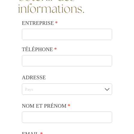
informations.
ENTREPRISE
(requis)
*
TÉLÉPHONE
(requis)
*
ADRESSE
NOM ET PRÉNOM
(requis)
*
EMAIL
(requis)
*