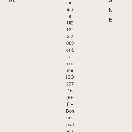
AL
G
mét
iqu
N
e
E
UE
122
3:2
009
et à
la
nor
me
ISO
227
16
(BP
F –
Bon
nes
prat
iqu