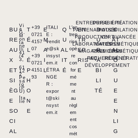
ENTREPRISE
DURABILITÉ
ÉPILATION
Vi
+39
ITALI
L’en
a
BU
T
E
Q
EN
D
C
PARTENARIATS
POUCE
ÉPILATION
G.
0721
E :
trep
M
PRODUCTION
VERT
AVANCÉE
on
RE
É
M
U
TR
U
AT
4157
vendit
rise
ta
LABORATOIRES
MATIÈRES
COSMÉTIQU
ne
07
e@sk
opè
lli
AU
L
A
AL
EP
R
AL
MAGAZINE
PREMIÈRES
COSMÉTIQ
41
+39
insyst
re
/4
FAQ
RECHERCHE ET
RÉGÉNÉRATI
3,
X
É
I
IT
RIS
A
O
0721
em.it
con
DÉVELOPPEMENT
61
ET
P
4151
L
ÉTRA
É
for
E
BI
G
12
2
93
NGE
mé
Pe
SI
H
LI
U
sa
R :
me
ro
(P
ÈG
O
TÉ
E
U)
expor
nt
,
Ita
t@ski
au
E
N
E
lie
nsyst
règl
SO
E
N
em.it
em
ent
CI
LI
cos
AL
G
mét