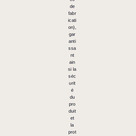
de
fabr
icati
on),
gar
anti
ssa
nt
ain
si la
séc
urit
é
du
pro
duit
et
la
prot