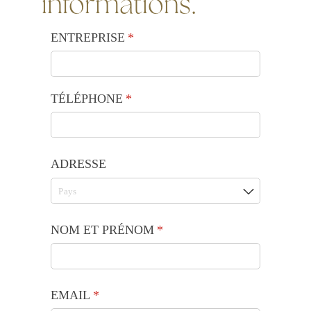
informations.
ENTREPRISE
(requis)
*
TÉLÉPHONE
(requis)
*
ADRESSE
NOM ET PRÉNOM
(requis)
*
EMAIL
(requis)
*