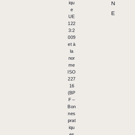
iqu
N
e
E
UE
122
3:2
009
et à
la
nor
me
ISO
227
16
(BP
F –
Bon
nes
prat
iqu
es